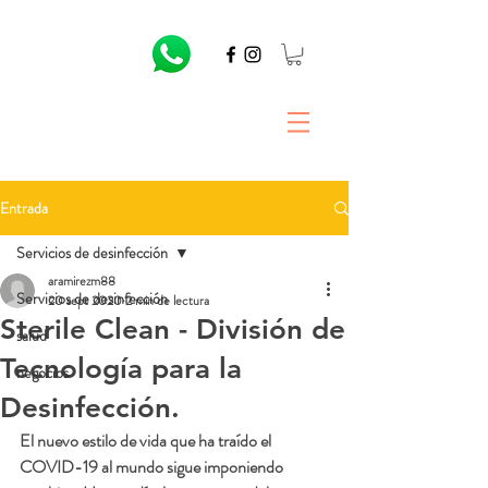
Entrada
Servicios de desinfección
aramirezm88
Servicios de desinfección
20 sept 2020
2 min de lectura
Sterile Clean - División de
salud
Tecnología para la
negocios
Desinfección.
El nuevo estilo de vida que ha traído el 
COVID-19 al mundo sigue imponiendo 