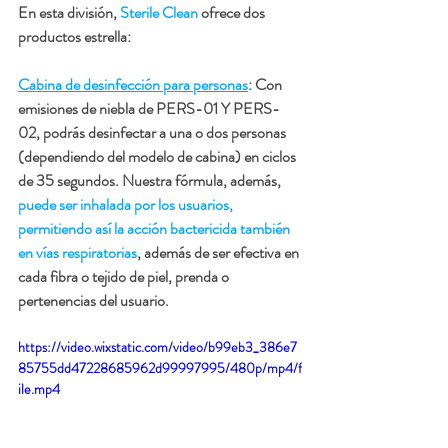
En esta división, 
Sterile Clean
 ofrece dos 
productos estrella:
Cabina de desinfección para personas
: Con 
emisiones de niebla de PERS-01 Y PERS-
02, podrás desinfectar a una o dos personas 
(dependiendo del modelo de cabina) en ciclos 
de 35 segundos. Nuestra fórmula, además, 
puede ser inhalada por los usuarios, 
permitiendo así la acción bactericida también 
en vías respiratorias
, además de ser efectiva en 
cada fibra o tejido de piel, prenda o 
pertenencias del usuario.
https://video.wixstatic.com/video/b99eb3_386e7
85755dd47228685962d99997995/480p/mp4/f
ile.mp4