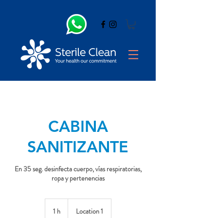
CABINA
SANITIZANTE
En 35 seg. desinfecta cuerpo, vías respiratorias,
ropa y pertenencias
1 h
1
Location 1