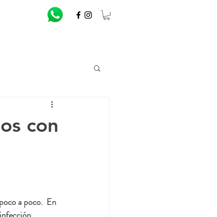
ora Breeze
Tienda en línea
Blog
ios con
 poco a poco.  En 
infección, 