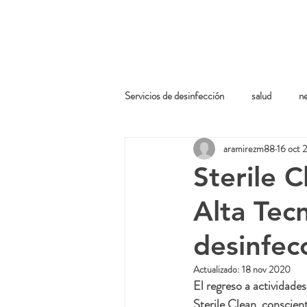
Home
Servicios de desinfección
salud
n
aramirezm88
16 oct 
Sterile C
Alta Tecn
desinfec
Actualizado:
18 nov 2020
El regreso a actividades
Sterile Clean, conscien