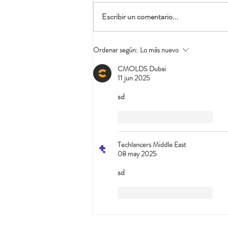
Escribir un comentario...
Unos 850.000 virus
Ordenar según:
Lo más nuevo
desconocidos podrían
CMOLDS Dubai
causar pandemias si no
11 jun 2025
dejamos de explotar la
naturaleza
sd
Me gusta
Reaccionar
Techlancers Middle East
08 may 2025
sd
Me gusta
Reaccionar