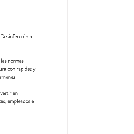
 Desinfección o 
 las normas 
ura con rapidez y 
érmenes. 
ertir en 
ntes, empleados e 