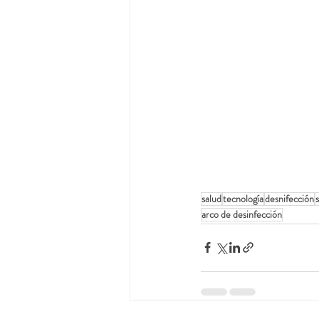
salud
tecnología
desnifección
arco de desinfección