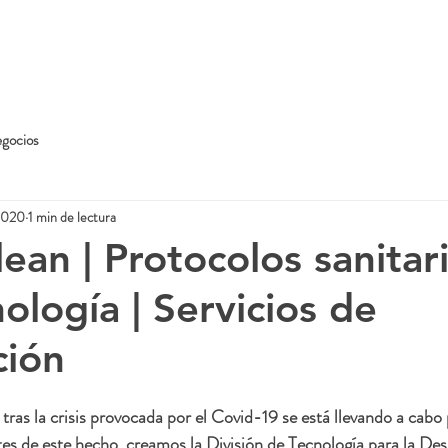
Servicios de Desinfección
Tecnología para la desinfección
Aspers
egocios
2020
1 min de lectura
lean | Protocolos sanitar
ología | Servicios de
ción
 tras la crisis provocada por el Covid-19 se está llevando a cabo
tes de este hecho, creamos la División de Tecnología para la Des